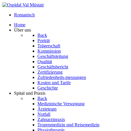
Romanisch
Home
Über uns
Back
Porträt
Trägerschaft
Kommission
Geschäftsleitung
Qualität
Geschäftsbericht
Zertifizierung
Zufriedenheits-messungen
Kosten und Tarife
Geschichte
Spital und Praxis
Back
Medizinische Versorgung
Ärzteteam
Notfall
Zahnarztpraxis
Tropenmedizin und Reisemedizin
Physiotherapie