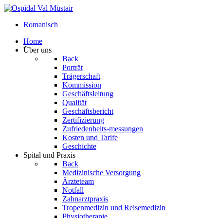
Romanisch
Home
Über uns
Back
Porträt
Trägerschaft
Kommission
Geschäftsleitung
Qualität
Geschäftsbericht
Zertifizierung
Zufriedenheits-messungen
Kosten und Tarife
Geschichte
Spital und Praxis
Back
Medizinische Versorgung
Ärzteteam
Notfall
Zahnarztpraxis
Tropenmedizin und Reisemedizin
Physiotherapie