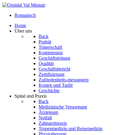
Romanisch
Home
Über uns
Back
Porträt
Trägerschaft
Kommission
Geschäftsleitung
Qualität
Geschäftsbericht
Zertifizierung
Zufriedenheits-messungen
Kosten und Tarife
Geschichte
Spital und Praxis
Back
Medizinische Versorgung
Ärzteteam
Notfall
Zahnarztpraxis
Tropenmedizin und Reisemedizin
Physiotherapie