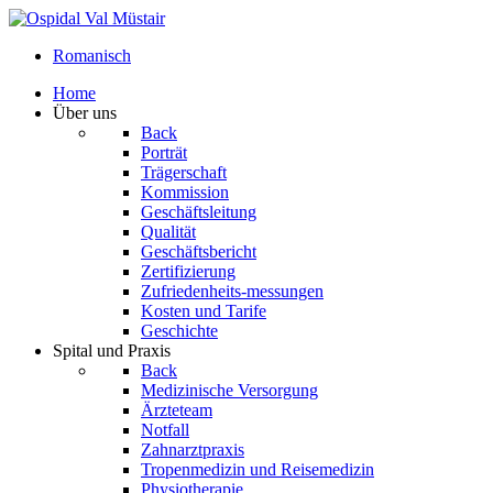
Romanisch
Home
Über uns
Back
Porträt
Trägerschaft
Kommission
Geschäftsleitung
Qualität
Geschäftsbericht
Zertifizierung
Zufriedenheits-messungen
Kosten und Tarife
Geschichte
Spital und Praxis
Back
Medizinische Versorgung
Ärzteteam
Notfall
Zahnarztpraxis
Tropenmedizin und Reisemedizin
Physiotherapie