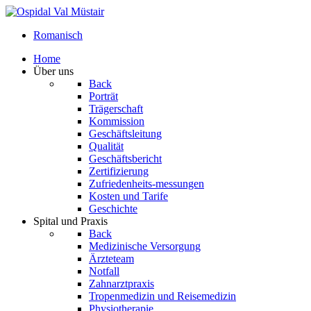
Romanisch
Home
Über uns
Back
Porträt
Trägerschaft
Kommission
Geschäftsleitung
Qualität
Geschäftsbericht
Zertifizierung
Zufriedenheits-messungen
Kosten und Tarife
Geschichte
Spital und Praxis
Back
Medizinische Versorgung
Ärzteteam
Notfall
Zahnarztpraxis
Tropenmedizin und Reisemedizin
Physiotherapie