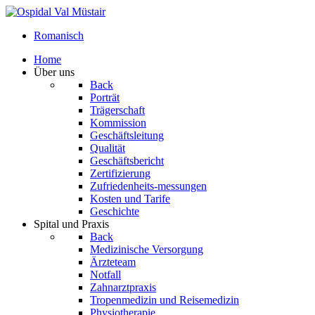
Romanisch
Home
Über uns
Back
Porträt
Trägerschaft
Kommission
Geschäftsleitung
Qualität
Geschäftsbericht
Zertifizierung
Zufriedenheits-messungen
Kosten und Tarife
Geschichte
Spital und Praxis
Back
Medizinische Versorgung
Ärzteteam
Notfall
Zahnarztpraxis
Tropenmedizin und Reisemedizin
Physiotherapie