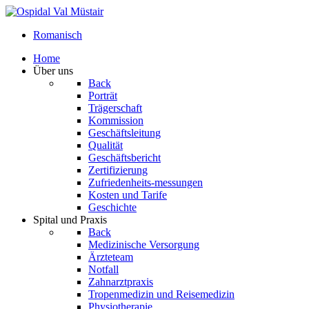
Romanisch
Home
Über uns
Back
Porträt
Trägerschaft
Kommission
Geschäftsleitung
Qualität
Geschäftsbericht
Zertifizierung
Zufriedenheits-messungen
Kosten und Tarife
Geschichte
Spital und Praxis
Back
Medizinische Versorgung
Ärzteteam
Notfall
Zahnarztpraxis
Tropenmedizin und Reisemedizin
Physiotherapie