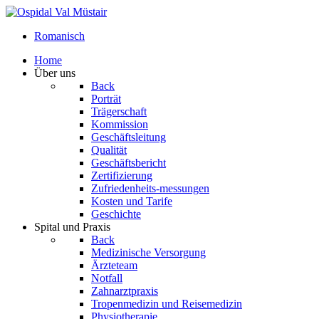
Romanisch
Home
Über uns
Back
Porträt
Trägerschaft
Kommission
Geschäftsleitung
Qualität
Geschäftsbericht
Zertifizierung
Zufriedenheits-messungen
Kosten und Tarife
Geschichte
Spital und Praxis
Back
Medizinische Versorgung
Ärzteteam
Notfall
Zahnarztpraxis
Tropenmedizin und Reisemedizin
Physiotherapie