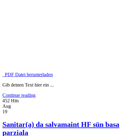
PDF Datei herunterladen
Gib deinen Text hier ein ...
Continue reading
452 Hits
Aug
19
Sanitar(a) da salvamaint HF sün basa
parziala