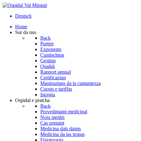
Deutsch
Home
Sur da nus
Back
Purtret
Exponents
Cumischiun
Gestiun
Qualità
Rapport annual
Certificaziun
Masüraziuns da la cuntantezza
Cuosts e tariffas
Istorgia
Ospidal e pratcha
Back
Provedimaint medicinal
Noss meidis
Cas urgiaint
Medicina dals daints
Medicina da las tropas
Fisioterapia