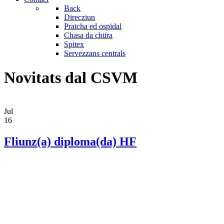
Back
Direcziun
Pratcha ed ospidal
Chasa da chüra
Spitex
Servezzans centrals
Novitats dal CSVM
Jul
16
Fliunz(a) diploma(da) HF