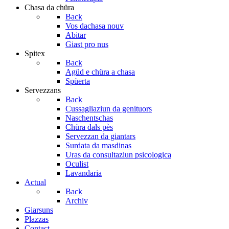
Chasa da chüra
Back
Vos dachasa nouv
Abitar
Giast pro nus
Spitex
Back
Agüd e chüra a chasa
Spüerta
Servezzans
Back
Cussagliaziun da genituors
Naschentschas
Chüra dals pès
Servezzan da giantars
Surdata da masdinas
Uras da consultaziun psicologica
Oculist
Lavandaria
Actual
Back
Archiv
Giarsuns
Plazzas
Contact