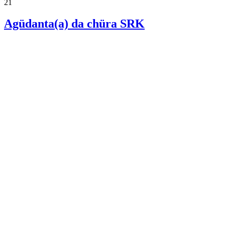
21
Agüdanta(a) da chüra SRK