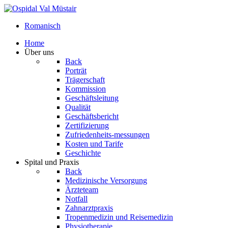
Romanisch
Home
Über uns
Back
Porträt
Trägerschaft
Kommission
Geschäftsleitung
Qualität
Geschäftsbericht
Zertifizierung
Zufriedenheits-messungen
Kosten und Tarife
Geschichte
Spital und Praxis
Back
Medizinische Versorgung
Ärzteteam
Notfall
Zahnarztpraxis
Tropenmedizin und Reisemedizin
Physiotherapie