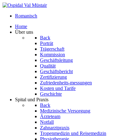
Romanisch
Home
Über uns
Back
Porträt
Trägerschaft
Kommission
Geschäftsleitung
Qualität
Geschäftsbericht
Zertifizierung
Zufriedenheits-messungen
Kosten und Tarife
Geschichte
Spital und Praxis
Back
Medizinische Versorgung
Ärzteteam
Notfall
Zahnarztpraxis
Tropenmedizin und Reisemedizin
Physiotherapie