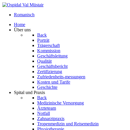
Romanisch
Home
Über uns
Back
Porträt
Trägerschaft
Kommission
Geschäftsleitung
Qualität
Geschäftsbericht
Zertifizierung
Zufriedenheits-messungen
Kosten und Tarife
Geschichte
Spital und Praxis
Back
Medizinische Versorgung
Ärzteteam
Notfall
Zahnarztpraxis
Tropenmedizin und Reisemedizin
Physiotherapie