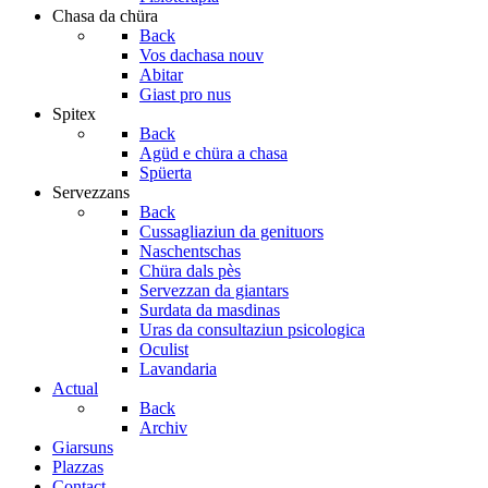
Chasa da chüra
Back
Vos dachasa nouv
Abitar
Giast pro nus
Spitex
Back
Agüd e chüra a chasa
Spüerta
Servezzans
Back
Cussagliaziun da genituors
Naschentschas
Chüra dals pès
Servezzan da giantars
Surdata da masdinas
Uras da consultaziun psicologica
Oculist
Lavandaria
Actual
Back
Archiv
Giarsuns
Plazzas
Contact