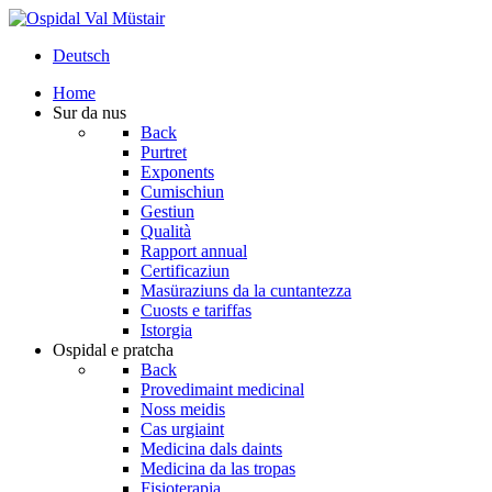
Deutsch
Home
Sur da nus
Back
Purtret
Exponents
Cumischiun
Gestiun
Qualità
Rapport annual
Certificaziun
Masüraziuns da la cuntantezza
Cuosts e tariffas
Istorgia
Ospidal e pratcha
Back
Provedimaint medicinal
Noss meidis
Cas urgiaint
Medicina dals daints
Medicina da las tropas
Fisioterapia