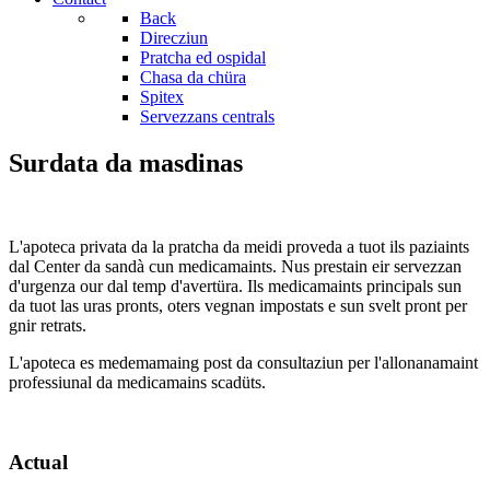
Back
Direcziun
Pratcha ed ospidal
Chasa da chüra
Spitex
Servezzans centrals
Surdata da masdinas
L'apoteca privata da la pratcha da meidi proveda a tuot ils paziaints
dal Center da sandà cun medicamaints. Nus prestain eir servezzan
d'urgenza our dal temp d'avertüra. Ils medicamaints principals sun
da tuot las uras pronts, oters vegnan impostats e sun svelt pront per
gnir retrats.
L'apoteca es medemamaing post da consultaziun per l'allonanamaint
professiunal da medicamains scadüts.
Actual