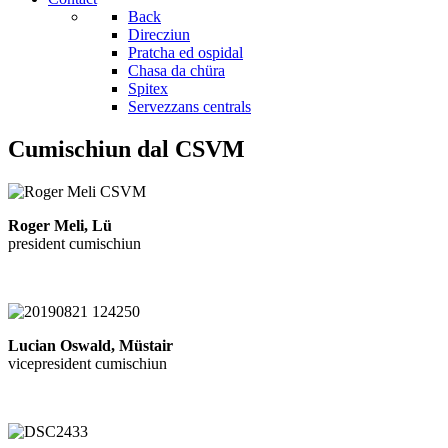
Back
Direcziun
Pratcha ed ospidal
Chasa da chüra
Spitex
Servezzans centrals
Cumischiun dal CSVM
Roger Meli, Lü
president cumischiun
Lucian Oswald, Müstair
vicepresident cumischiun