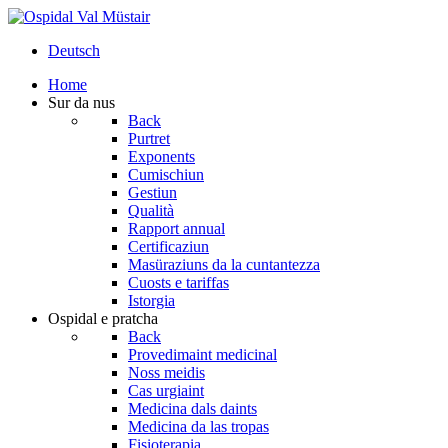
Deutsch
Home
Sur da nus
Back
Purtret
Exponents
Cumischiun
Gestiun
Qualità
Rapport annual
Certificaziun
Masüraziuns da la cuntantezza
Cuosts e tariffas
Istorgia
Ospidal e pratcha
Back
Provedimaint medicinal
Noss meidis
Cas urgiaint
Medicina dals daints
Medicina da las tropas
Fisioterapia