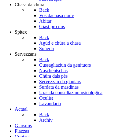
Chasa da chüra
Back
Vos dachasa nouv
Abitar
Giast pro nus
Spitex
Back
Agüd e chüra a chasa
Spüerta
Servezzans
Back
Cussagliaziun da genituors
Naschentschas
Chüra dals pès
Servezzan da giantars
Surdata da masdinas
Uras da consultaziun psicologica
Oculist
Lavandaria
Actual
Back
Archiv
Giarsuns
Plazzas
Contact