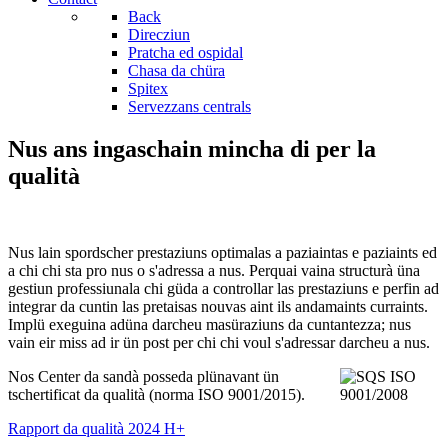
Back
Direcziun
Pratcha ed ospidal
Chasa da chüra
Spitex
Servezzans centrals
Nus ans ingaschain mincha di per la
qualità
Nus lain spordscher prestaziuns optimalas a paziaintas e paziaints ed
a chi chi sta pro nus o s'adressa a nus. Perquai vaina structurà üna
gestiun professiunala chi güda a controllar las prestaziuns e perfin ad
integrar da cuntin las pretaisas nouvas aint ils andamaints curraints.
Implü exeguina adüna darcheu masüraziuns da cuntantezza; nus
vain eir miss ad ir ün post per chi chi voul s'adressar darcheu a nus.
Nos Center da sandà posseda plünavant ün
tschertificat da qualità (norma ISO 9001/2015).
Rapport da qualità 2024 H+