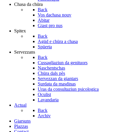
Chasa da chüra
Back
Vos dachasa nouv
Abitar
Giast pro nus
Spitex
Back
Agüd e chüra a chasa
Spüerta
Servezzans
Back
Cussagliaziun da genituors
Naschentschas
Chüra dals pès
Servezzan da giantars
Surdata da masdinas
Uras da consultaziun psicologica
Oculist
Lavandaria
Actual
Back
Archiv
Giarsuns
Plazzas
Contact