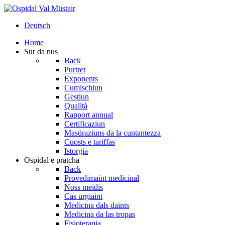
Deutsch
Home
Sur da nus
Back
Purtret
Exponents
Cumischiun
Gestiun
Qualità
Rapport annual
Certificaziun
Masüraziuns da la cuntantezza
Cuosts e tariffas
Istorgia
Ospidal e pratcha
Back
Provedimaint medicinal
Noss meidis
Cas urgiaint
Medicina dals daints
Medicina da las tropas
Fisioterapia