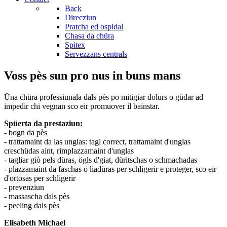
Back
Direcziun
Pratcha ed ospidal
Chasa da chüra
Spitex
Servezzans centrals
Voss pès sun pro nus in buns mans
Üna chüra professiunala dals pès po mitigiar dolurs o güdar ad
impedir chi vegnan sco eir promuover il bainstar.
Spüerta da prestaziun:
- bogn da pès
- trattamaint da las unglas: tagl correct, trattamaint d'unglas
creschüdas aint, rimplazzamaint d'unglas
- tagliar giò pels düras, ögls d'giat, düritschas o schmachadas
- plazzamaint da faschas o liadüras per schligerir e proteger, sco eir
d'ortosas per schligerir
- prevenziun
- massascha dals pès
- peeling dals pès
Elisabeth Michael