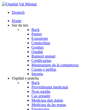
Deutsch
Home
Sur da nus
Back
Purtret
Exponents
Cumischiun
Gestiun
Qualità
Rapport annual
Certificaziun
Masüraziuns da la cuntantezza
Cuosts e tariffas
Istorgia
Ospidal e pratcha
Back
Provedimaint medicinal
Noss meidis
Cas urgiaint
Medicina dals daints
Medicina da las tropas
Fisioterapia