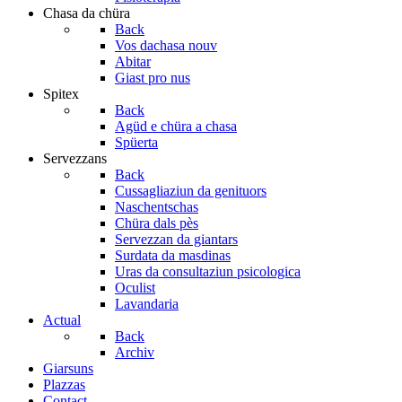
Chasa da chüra
Back
Vos dachasa nouv
Abitar
Giast pro nus
Spitex
Back
Agüd e chüra a chasa
Spüerta
Servezzans
Back
Cussagliaziun da genituors
Naschentschas
Chüra dals pès
Servezzan da giantars
Surdata da masdinas
Uras da consultaziun psicologica
Oculist
Lavandaria
Actual
Back
Archiv
Giarsuns
Plazzas
Contact